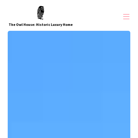
The Owl House: Historic Luxury Home
Inicio
Visión general
Galería
Pueblo e Historia de Galena
Opiniones
Contacto
Guía de actividades de Chris y Jayne